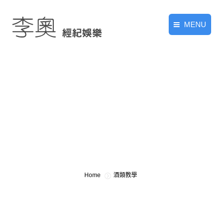
MENU
首頁
關於李奧
消費專區
知識專區
經紀人專區
求職專區
You are here:
Home
酒類教學
聯絡我們
派對小物